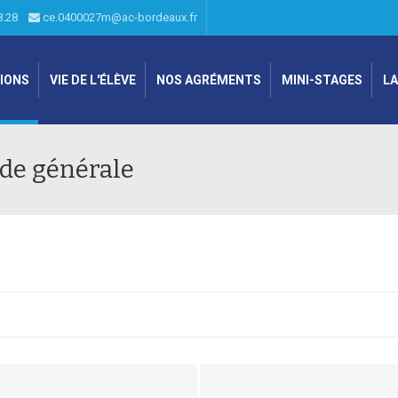
28.28
ce.0400027m@ac-bordeaux.fr
IONS
VIE DE L'ÉLÈVE
NOS AGRÉMENTS
MINI-STAGES
LA
de générale