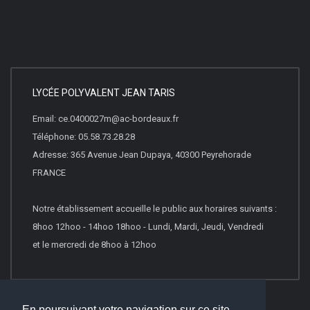
LYCÉE POLYVALENT JEAN TARIS
Email: ce.0400027m@ac-bordeaux.fr
Téléphone: 05.58.73.28.28
Adresse: 365 Avenue Jean Dupaya, 40300 Peyrehorade
FRANCE
Notre établissement accueille le public aux horaires suivants :
8hoo 12hoo - 14hoo 18hoo - Lundi, Mardi, Jeudi, Vendredi
et le mercredi de 8hoo à 12hoo
En poursuivant votre navigation sur ce site,